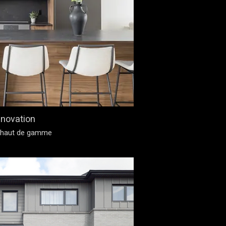
novation
 haut de gamme